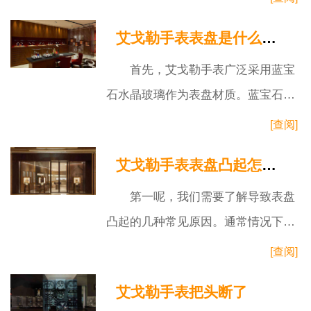
构需要经常运作来维持其正常功能。
艾戈勒手表表盘是什么材质做的
一旦长
首先，艾戈勒手表广泛采用蓝宝
石水晶玻璃作为表盘材质。蓝宝石水
晶玻璃在硬度上仅次于钻石，具备极
[查阅]
高的抗刮擦性能。这种材质不仅能防
艾戈勒手表表盘凸起怎么修复
止日常
第一呢，我们需要了解导致表盘
凸起的几种常见原因。通常情况下，
表盘凸起可能是由于受到了外部冲
[查阅]
击、温度变化或手表内部结构问题引
艾戈勒手表把头断了
起的。无